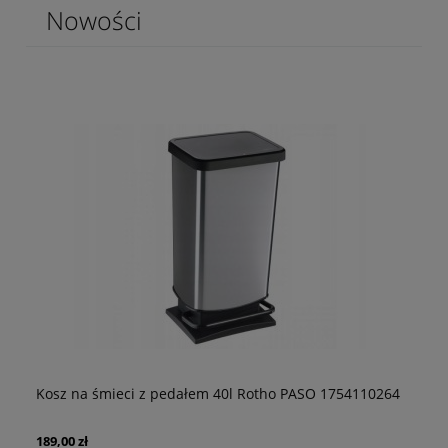
Nowości
3
Kosz na śmieci z pedałem 40l Rotho PASO 1754110264
Po
189,00 zł
20