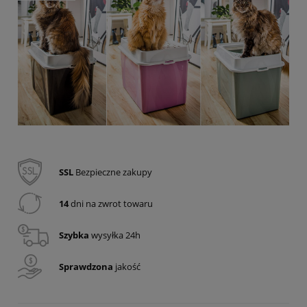
SSL
Bezpieczne zakupy
14
dni na zwrot towaru
Szybka
wysyłka 24h
Sprawdzona
jakość