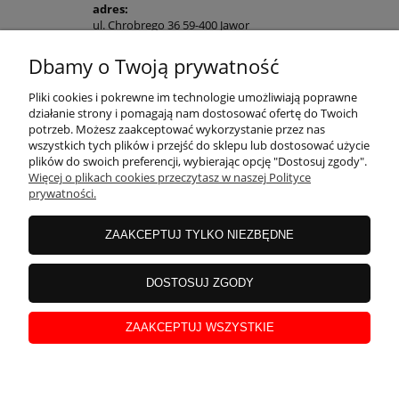
adres:
ul. Chrobrego 36 59-400 Jawor
Jesteśmy do Twojej dyspozycji od
Dbamy o Twoją prywatność
poniedziałku do piątku w godz. 10-16
POMOC
Pliki cookies i pokrewne im technologie umożliwiają poprawne
działanie strony i pomagają nam dostosować ofertę do Twoich
potrzeb. Możesz zaakceptować wykorzystanie przez nas
wszystkich tych plików i przejść do sklepu lub dostosować użycie
MOJE KONTO
plików do swoich preferencji, wybierając opcję "Dostosuj zgody".
Więcej o plikach cookies przeczytasz w naszej Polityce
prywatności.
PŁATNOŚCI I DOSTAWA
ZAAKCEPTUJ TYLKO NIEZBĘDNE
INFORMACJE
DOSTOSUJ ZGODY
ZAAKCEPTUJ WSZYSTKIE
O NAS
pokaż pełną wersję strony