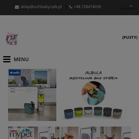
sklep@ochbabycafe.pl
+48 728474039
Wybierz
język
(PUSTY)