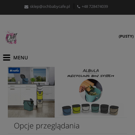
sklep@ochbabycafe.pl
+48 728474039
(PUSTY)
Opcje przeglądania