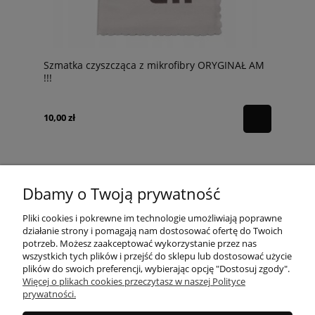
Szmatka czyszcząca z mikrofibry ORYGINAŁ AM
!!!
10,00 zł
Dbamy o Twoją prywatność
POMOC
Pliki cookies i pokrewne im technologie umożliwiają poprawne
działanie strony i pomagają nam dostosować ofertę do Twoich
potrzeb. Możesz zaakceptować wykorzystanie przez nas
wszystkich tych plików i przejść do sklepu lub dostosować użycie
MOJE KONTO
plików do swoich preferencji, wybierając opcję "Dostosuj zgody".
Więcej o plikach cookies przeczytasz w naszej Polityce
prywatności.
PŁATNOŚCI I DOSTAWA