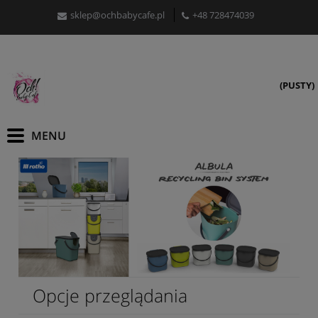
sklep@ochbabycafe.pl
+48 728474039
(PUSTY)
Opcje przeglądania