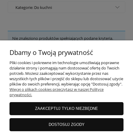
Kategorie: Do kuchni
Nie znaleziono produktów spełniających podane kryteria.
Dbamy o Twoją prywatność
POMOC
Pliki cookies i pokrewne im technologie umożliwiają poprawne
działanie strony i pomagają nam dostosować ofertę do Twoich
potrzeb. Możesz zaakceptować wykorzystanie przez nas
wszystkich tych plików i przejść do sklepu lub dostosować użycie
MOJE KONTO
plików do swoich preferencji, wybierając opcję "Dostosuj zgody".
Więcej o plikach cookies przeczytasz w naszej Polityce
prywatności.
PŁATNOŚCI I DOSTAWA
ZAAKCEPTUJ TYLKO NIEZBĘDNE
INFORMACJE
DOSTOSUJ ZGODY