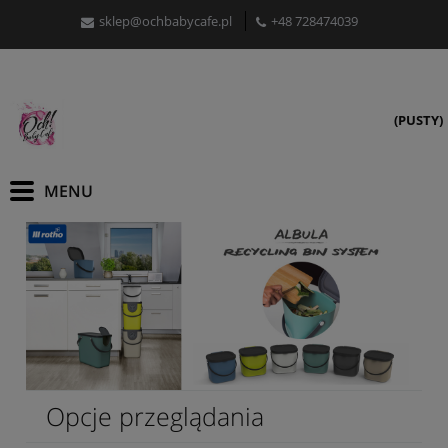
sklep@ochbabycafe.pl
+48 728474039
(PUSTY)
Opcje przeglądania