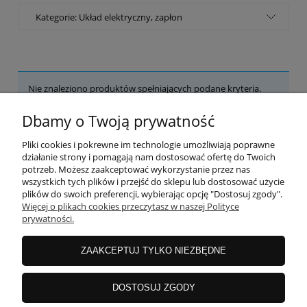
Kategorie: Układ elektryczny, zapłon
Nie znaleziono produktów spełniających podane kryteria.
Dbamy o Twoją prywatność
POMOC
Pliki cookies i pokrewne im technologie umożliwiają poprawne
działanie strony i pomagają nam dostosować ofertę do Twoich
potrzeb. Możesz zaakceptować wykorzystanie przez nas
wszystkich tych plików i przejść do sklepu lub dostosować użycie
MOJE KONTO
plików do swoich preferencji, wybierając opcję "Dostosuj zgody".
Więcej o plikach cookies przeczytasz w naszej Polityce
prywatności.
PŁATNOŚCI I DOSTAWA
ZAAKCEPTUJ TYLKO NIEZBĘDNE
INFORMACJE
DOSTOSUJ ZGODY