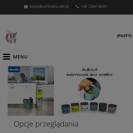
sklep@ochbabycafe.pl
+48 728474039
(PUSTY)
Opcje przeglądania