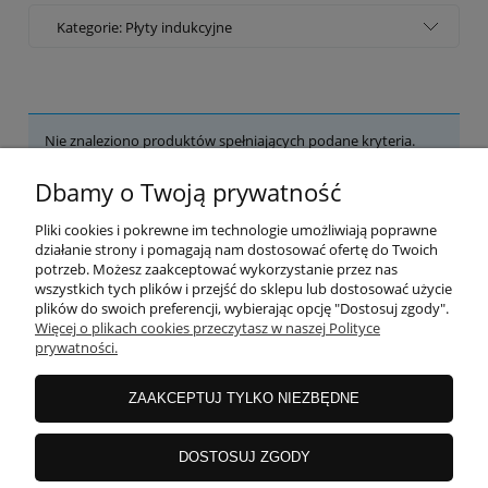
Kategorie: Płyty indukcyjne
Nie znaleziono produktów spełniających podane kryteria.
Dbamy o Twoją prywatność
POMOC
Pliki cookies i pokrewne im technologie umożliwiają poprawne
działanie strony i pomagają nam dostosować ofertę do Twoich
potrzeb. Możesz zaakceptować wykorzystanie przez nas
wszystkich tych plików i przejść do sklepu lub dostosować użycie
MOJE KONTO
plików do swoich preferencji, wybierając opcję "Dostosuj zgody".
Więcej o plikach cookies przeczytasz w naszej Polityce
prywatności.
PŁATNOŚCI I DOSTAWA
ZAAKCEPTUJ TYLKO NIEZBĘDNE
INFORMACJE
DOSTOSUJ ZGODY