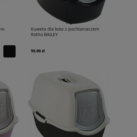
ho
Kuweta dla kota z pochłaniaczem
Rotho BAILEY
59,90 zł