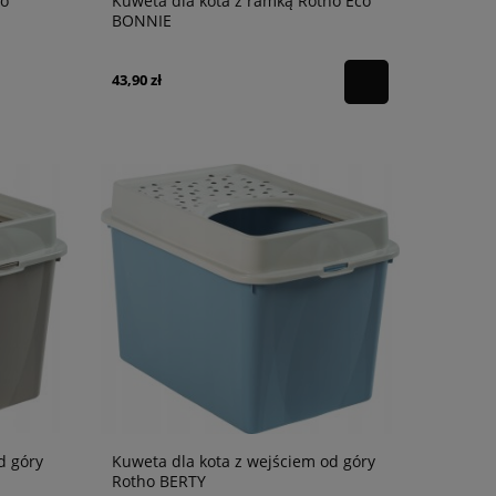
ho
Kuweta dla kota z ramką Rotho Eco
BONNIE
43,90 zł
d góry
Kuweta dla kota z wejściem od góry
Rotho BERTY