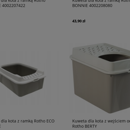
dla kota z ramką Rotho
Kuweta dla kota z ramką Rot
 4002207422
BONNIE 4002208080
43,90 zł
dla kota z ramką Rotho ECO
Kuweta dla kota z wejściem o
E
Rotho BERTY