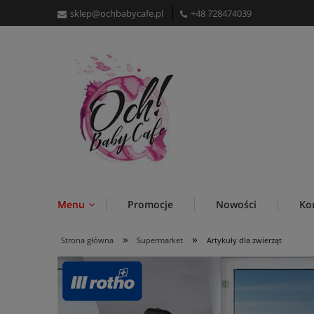
sklep@ochbabycafe.pl
+48 728474039
Menu
Promocje
Nowości
Ko
»
»
Strona główna
Supermarket
Artykuły dla zwierząt