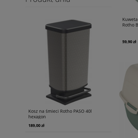
Kuweta 
Rotho 
59,90 zł
Kosz na śmieci Rotho PASO 40l
hexagon
189,00 zł