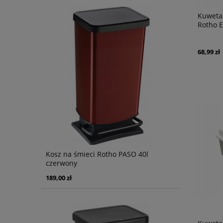
Kuweta 
Rotho E
68,99 zł
Kosz na śmieci Rotho PASO 40l
czerwony
189,00 zł