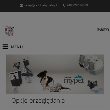
sklep@ochbabycafe.pl
+48 728474039
(PUSTY)
Opcje przeglądania