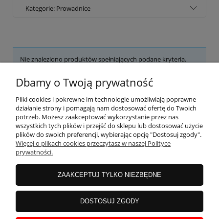
Kategorie: Prowadnice
Nie znaleziono produktów spełniających podane kryteria.
Dbamy o Twoją prywatność
POMOC
Pliki cookies i pokrewne im technologie umożliwiają poprawne
działanie strony i pomagają nam dostosować ofertę do Twoich
potrzeb. Możesz zaakceptować wykorzystanie przez nas
wszystkich tych plików i przejść do sklepu lub dostosować użycie
MOJE KONTO
plików do swoich preferencji, wybierając opcję "Dostosuj zgody".
Więcej o plikach cookies przeczytasz w naszej Polityce
prywatności.
PŁATNOŚCI I DOSTAWA
ZAAKCEPTUJ TYLKO NIEZBĘDNE
INFORMACJE
DOSTOSUJ ZGODY