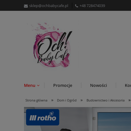
sklep@ochbabycafe.pl
+48 728474039
Menu
Promocje
Nowości
Ko
»
»
»
Strona główna
Dom i Ogród
Budownictwo i Akcesoria