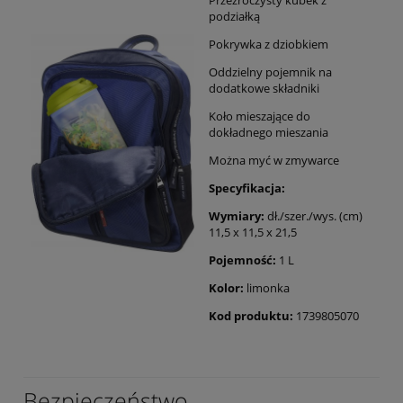
podziałką
Pokrywka z dziobkiem
Oddzielny pojemnik na
dodatkowe składniki
Koło mieszające do
dokładnego mieszania
Można myć w zmywarce
Specyfikacja:
Wymiary:
dł./szer./wys. (cm)
11,5 x 11,5 x 21,5
Pojemność:
1 L
Kolor:
limonka
Kod produktu:
1739805070
Bezpieczeństwo