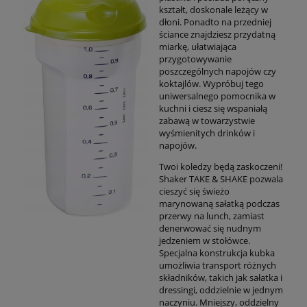
kształt, doskonale leżący w
dłoni. Ponadto na przedniej
ściance znajdziesz przydatną
miarkę, ułatwiająca
przygotowywanie
poszczególnych napojów czy
koktajlów. Wypróbuj tego
uniwersalnego pomocnika w
kuchni i ciesz się wspaniałą
zabawą w towarzystwie
wyśmienitych drinków i
napojów.
Twoi koledzy będą zaskoczeni!
Shaker TAKE & SHAKE pozwala
cieszyć się świeżo
marynowaną sałatką podczas
przerwy na lunch, zamiast
denerwować się nudnym
jedzeniem w stołówce.
Specjalna konstrukcja kubka
umożliwia transport różnych
składników, takich jak sałatka i
dressingi, oddzielnie w jednym
naczyniu. Mniejszy, oddzielny