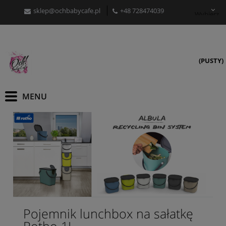
sklep@ochbabycafe.pl
+48 728474039
Wybierz
język
(PUSTY)
Pojemnik lunchbox na sałatkę