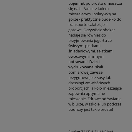
pojemnik po prostu umieszcza
się na filiżance, z kołem
mieszającym i pokrywką na
górze - praktyczne pudełko do
transportu sałatek jest
gotowe. Oczywiście shaker
nadaje się również do
przyjmowania jogurtu ze
świeżymi płatkami
śniadaniowymi, sałatkami
owocowymi i innymi
potrawami. Dzięki
wydrukowanej skali
pomiarowej zawsze
przygotowujesz sosy lub
dressingi we właściwych
proporcjach, a koło mieszające
zapewnia optymalne
mieszanie. Zdrowe odżywianie
w biurze, w szkole lub podczas
podróży jest takie proste!
Shaker TAKE & SHAKE jest