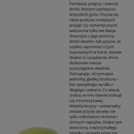
Pomiesza, połączy i stworzy
drinki, którymi zachwycisz
wszystkich gości. Przyda się
także podczas mniejszych
przyjęć czy romantycznych
wieczorów tylko we dwoje.
Stworzysz z jego pomocą
drinki idealne i tak pyszne, że
szybko zapomnisz o tych
kupowanych w barze. Zestaw
Shaker to urządzenie, które
doskonale miesza
poszczególne składniki.
Potrząsając, otrzymujesz
jednolitą, gładką strukturę –
bez specjalnego wysiłku i
długiego czekania. Co więcej,
zrobisz w nim również koktajl
czy mrożoną kawę.
Wielofunkcyjny i uniwersalny
zestaw przyda się więc nie
tylko miłośnikom drinków i
zimnych napojów. Shaker jest
stworzony z wytrzymałego
plastiku i posiada poręczny