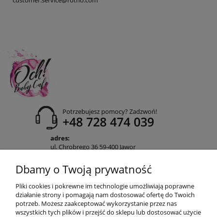
customer.service@rotho.com
Potrzebujesz pomocy? Zadzwoń!
+48 728 474 039
adres:
ul. Chrobrego 36 59-400 Jawor
Jesteśmy do Twojej dyspozycji od
poniedziałku do piątku w godz. 10-16
Dbamy o Twoją prywatność
POMOC
Pliki cookies i pokrewne im technologie umożliwiają poprawne
działanie strony i pomagają nam dostosować ofertę do Twoich
potrzeb. Możesz zaakceptować wykorzystanie przez nas
wszystkich tych plików i przejść do sklepu lub dostosować użycie